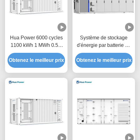
Hua Power 6000 cycles
Système de stockage
1100 kWh 1 MWh 0.5C
d'énergie par batterie en
1C Découvrez une
conteneur de 5,01 MWh
Obtenez le meilleur prix
efficacité énergétique
Obtenez le meilleur prix
Refroidissement liquide
inégalée avec le système
pour fabricant de batteries
de stockage d'énergie en
de stockage de projets à
conteneur
grande échelle