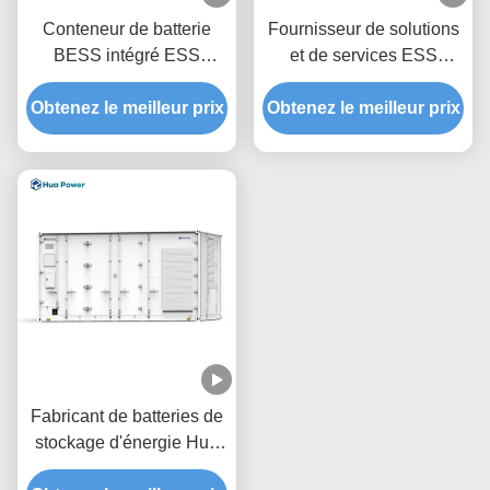
Conteneur de batterie
Fournisseur de solutions
BESS intégré ESS
et de services ESS
Solution de stockage
intégrés Hua Power 1MW
Obtenez le meilleur prix
d'énergie solaire Hua
Obtenez le meilleur prix
2MWh 2000kWh 0.5C
Power 1C 1MW 1,1 MWh
Conteneur de stockage
avec refroidissement par
d'énergie
air
Fabricant de batteries de
stockage d'énergie Hua
Power 1MW 1,72MWh