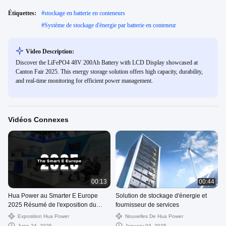
Étiquettes:
#
stockage en batterie en conteneurs
#
Système de stockage d'énergie par batterie en conteneur
Video Description:
Discover the LiFePO4 48V 200Ah Battery with LCD Display showcased at
Canton Fair 2025. This energy storage solution offers high capacity, durability,
and real-time monitoring for efficient power management.
Vidéos Connexes
00:13
00:44
Hua Power au Smarter E Europe
Solution de stockage d'énergie et
2025 Résumé de l'exposition du
fournisseur de services
stockage d'énergie de Munich
Exposition Hua Power
Nouvelles De Hua Power
June 24, 2025
January 03, 2025