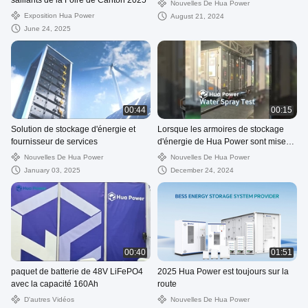
saillants de la Foire de Canton 2025
Nouvelles De Hua Power
Exposition Hua Power
August 21, 2024
June 24, 2025
00:44
00:15
Solution de stockage d'énergie et
Lorsque les armoires de stockage
fournisseur de services
d'énergie de Hua Power sont mises à
l'épreuve dans le test de
Nouvelles De Hua Power
Nouvelles De Hua Power
pulvérisation d'eau
January 03, 2025
December 24, 2024
00:40
01:51
paquet de batterie de 48V LiFePO4
2025 Hua Power est toujours sur la
avec la capacité 160Ah
route
D'autres Vidéos
Nouvelles De Hua Power