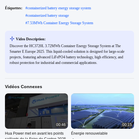
Étiquettes:
#
containerized battery energy storage system
#
containerized battery storage
#
7.53MWh Container Energy Storage System
Video Description:
Discover the HC3720L 3.72MWh Container Energy Storage System at The
Smarter E Europe 2025. This liquid-cooled solution is designed for large-scale
projects, featuring advanced LiFePO4 battery technology, high efficiency, and
robust protection for industrial and commercial applications.
Vidéos Connexes
00:46
00:15
Hua Power met en avant les points
Énergie renouvelable