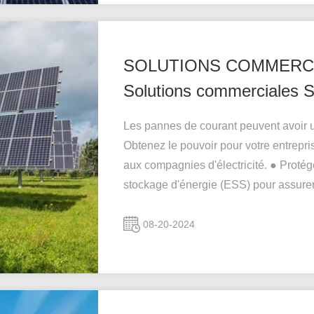
SOLUTIONS COMMERCIAL
Solutions commerciales 
Les pannes de courant peuvent avoir u
Obtenez le pouvoir pour votre entrepris
aux compagnies d'électricité. ● Proté
stockage d'énergie (ESS) pour assurer 
08-20-2024