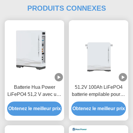
PRODUITS CONNEXES
Batterie Hua Power
51.2V 100Ah LiFePO4
LiFePO4 51,2 V avec une
batterie empilable pour le
capacité de 200 Ah et
stockage d'énergie à
une capacité nominale de
Obtenez le meilleur prix
Obtenez le meilleur prix
domicile
10240 Wh pour une
longue durée de vie de
6000 cycles