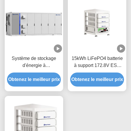
Système de stockage
15kWh LiFePO4 batterie
d'énergie à
à support 172.8V ESS
refroidissement liquide
commercial pour la
Obtenez le meilleur prix
LiFePO4 Hua Power
Obtenez le meilleur prix
maison et le bureau
HC5010L 5015.96kWh