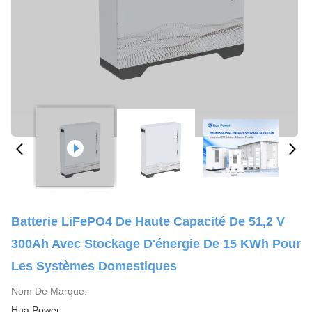
Batterie LiFePO4 De Haute Capacité De 51,2 V
300Ah Avec Stockage D'énergie De 15 KWh Pour
Les Systèmes Domestiques
Nom De Marque:
Hua Power