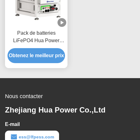
Pack de batteries
LiFePO4 Hua Power
15kWh pour le stockage
Obtenez le meilleur prix
d'énergie domestique
Nous contacter
Zhejiang Hua Power Co.,Ltd
E-mail
ess@lfpess.com