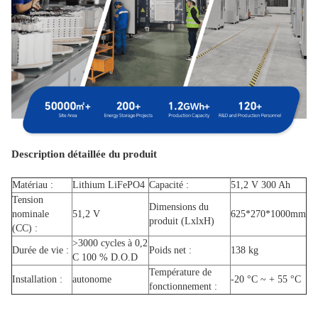
Description détaillée du produit
Matériau :
Lithium LiFePO4
Capacité :
51,2 V 300 Ah
Tension
Dimensions du
nominale
51,2 V
625*270*1000mm
produit (LxlxH)
(CC) :
>3000 cycles à 0,2
Durée de vie :
Poids net :
138 kg
C 100 % D.O.D
Température de
Installation :
autonome
-20 °C ~ + 55 °C
fonctionnement :