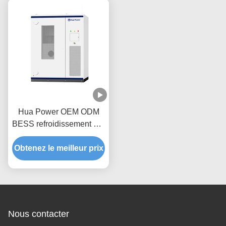
intérieur
Hua Power OEM ODM
BESS refroidissement par
air 100kW/215kWh
Obtenez le meilleur prix
Système de récipient de
stockage d'énergie avec
une capacité nominale de
215,04KWh et une
protection IP54
Nous contacter