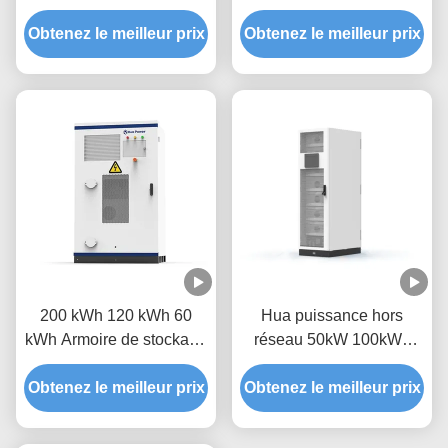
100kW/200kWh Hybride
refroidissement à l'air
Obtenez le meilleur prix
sur réseau hors réseau
Obtenez le meilleur prix
extérieur tout en un ESS
Système de stockage de
Armoire PV LiFePO4
batterie solaire
Système de stockage
commercial tout-en-un
d'énergie à batterie
200 kWh 120 kWh 60
Hua puissance hors
kWh Armoire de stockage
réseau 50kW 100kWh
hybride de l'énergie sur-
0,5CP Refroidissement
Obtenez le meilleur prix
grille hors-grille Système
Obtenez le meilleur prix
par air 6000 cycles
de stockage industriel à
Systèmes de stockage
batterie solaire tout-en-un
d'énergie photovoltaïque