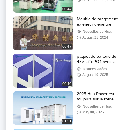
September 09, 2024
00:44
Meuble de rangement
extérieur d'énergie
Nouvelles de Hua
Power
August 21, 2024
06:47
paquet de batterie de
48V LiFePO4 avec la
capacité 160Ah
D'autres vidéos
August 19, 2025
00:40
2025 Hua Power est
toujours sur la route
Nouvelles de Hua
Power
May 08, 2025
01:51