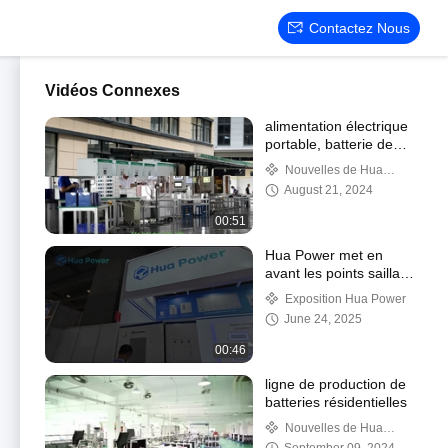
Contactez Nous
Vidéos Connexes
alimentation électrique
portable, batterie de
stockage d'énergie
Nouvelles de Hua
domestique, armoires
Power
August 21, 2024
de stockage d'énergie
commerciales
00:51
Hua Power met en
avant les points saillants
de la Foire de Canton
Exposition Hua Power
2025
June 24, 2025
00:46
ligne de production de
batteries résidentielles
Nouvelles de Hua
Power